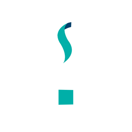
 UNA DIETA VEGETARIANA SALUDABL
más las personas que optar por una dieta vegetariana. Una dieta adecua
te [...]