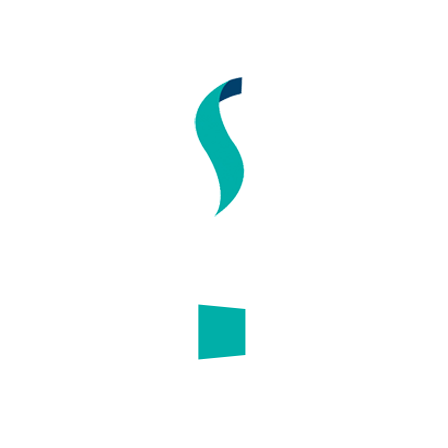
1
By
mariateresa
In
Blog
Posted
22 junio, 2020
TIPS PARA DEPORTISTAS:
APRENDE A PREPARAR TUS
PROPIOS MENÚS SALUDABLES
Descubre los beneficios de los menús saludables Hay algo que
todos los deportistas tienen claro: hacer deporte, sea cual sea la
disciplina, contribuye a mejorar nuestro estado anímico y, por [...]
READ MORE